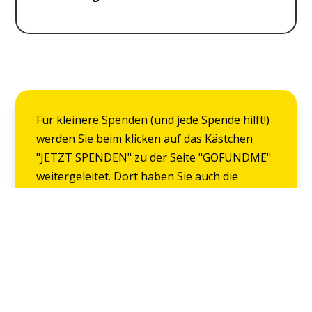
Für kleinere Spenden (
und jede Spende hilft!
)
werden Sie beim klicken auf das Kästchen
"JETZT SPENDEN" zu der Seite "GOFUNDME"
weitergeleitet. Dort haben Sie auch die
Möglichkeit über
Paypal
,
Google Pay
,
Clarna
oder
Kreditkarte
zu spenden.
Ich unterstütze mit
meiner Spende das
Projekt in Kambodscha